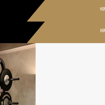
HO
HO