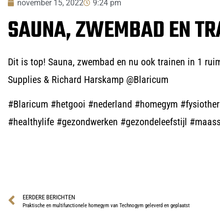
november 15, 2022
9:24 pm
SAUNA, ZWEMBAD EN TR
Dit is top! Sauna, zwembad en nu ook trainen in 1 ruim
Supplies & Richard Harskamp @Blaricum
#Blaricum #hetgooi #nederland #homegym #fysiotherap
#healthylife #gezondwerken #gezondeleefstijl #maas
EERDERE BERICHTEN
Praktische en multifunctionele homegym van Technogym geleverd en geplaatst