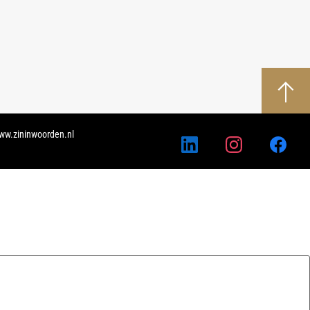
ww.zininwoorden.nl​