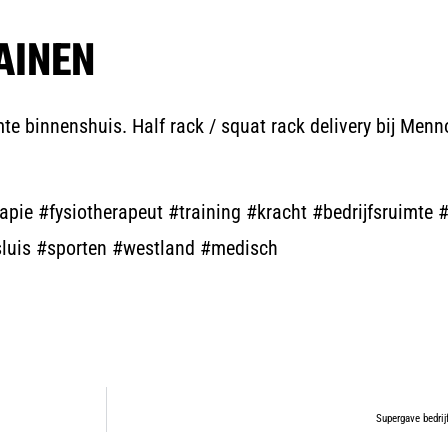
AINEN
te binnenshuis. Half rack / squat rack delivery bij Menno
ie #fysiotherapeut #training #kracht #bedrijfsruimte #
sluis #sporten #westland #medisch
Supergave bedrij