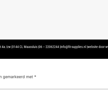
t 4a /zw |
3144 CL Maassluis |
06 – 22062244 |
info@fit-supplies.nl |
website door w
ijn gemarkeerd met
*