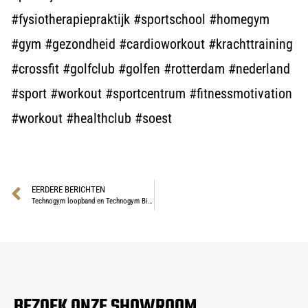
#fysiotherapiepraktijk #sportschool #homegym
#gym #gezondheid #cardioworkout #krachttraining
#crossfit #golfclub #golfen #rotterdam #nederland
#sport #workout #sportcentrum #fitnessmotivation
#workout #healthclub #soest
EERDERE BERICHTEN
Technogym loopband en Technogym Bike
BEZOEK ONZE SHOWROOM